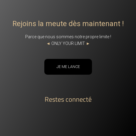
Rejoins la meute dès maintenant !
Parce que nous sommes notre propre limite !
◄
ONLY YOUR LIMIT
►
JE ME LANCE
Restes connecté