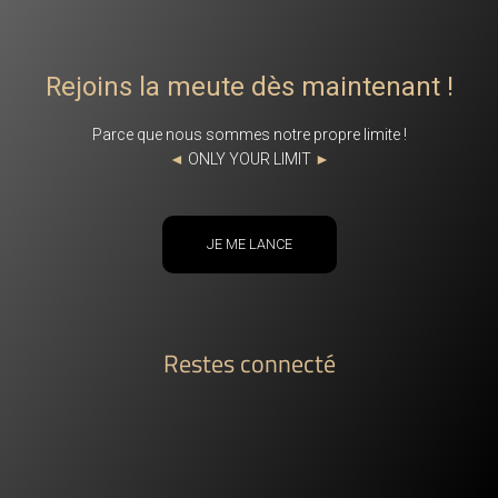
Rejoins la meute dès maintenant !
Parce que nous sommes notre propre limite !
◄
ONLY YOUR LIMIT
►
JE ME LANCE
Restes connecté