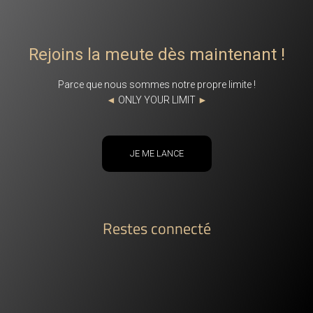
Rejoins la meute dès maintenant !
Parce que nous sommes notre propre limite !
◄
ONLY YOUR LIMIT
►
JE ME LANCE
Restes connecté