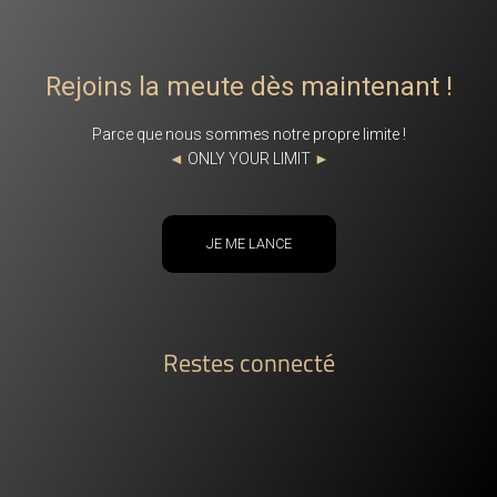
Rejoins la meute dès maintenant !
Parce que nous sommes notre propre limite !
◄
ONLY YOUR LIMIT
►
JE ME LANCE
Restes connecté