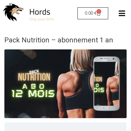
Hords
0
0.00
€
Only your limit
Pack Nutrition – abonnement 1 an